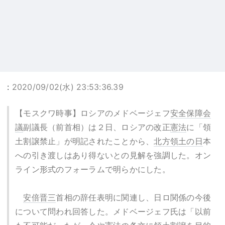
:
2020/09/02(水) 23:53:36.39
【モスクワ時事】ロシアのメドベージェフ
安全保障会
議
副議長（前首相）は２日、ロシアの改正
憲法
に「領
土割譲禁止」が明記されたことから、
北方領土の日
本
への引き渡しはあり得ないとの見解を強調した。オン
ライン形式のフォーラムで明らかにした。
安倍晋三
首相の辞任表明に関連し、日ロ関係の今後
について問われ回答した。メドベージェフ氏は「以前