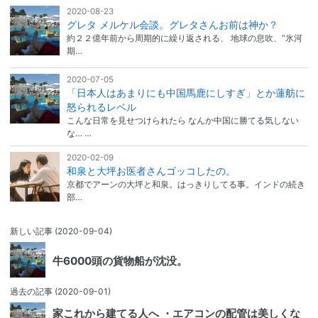
2020-08-23
グレタ メルケル会談。グレタさんお前は神か？
約２２億年前から周期的に繰り返される、 地球の息吹、“氷河
期…
2020-07-05
「日本人はあまりにも中国馬鹿にしすぎ」とか蓮舫に
怒られるレベル
こんな日常を見せつけられたら なんか中国に勝てる気しない
な… …
2020-02-09
和泉と大坪お医者さんゴッコしたの。
京都でアーンの大坪と和泉。はっきりしてる事。インドの続き
部…
新しい記事
(2020-09-04)
牛6000頭の貨物船が沈没。
過去の記事
(2020-09-01)
家これから建てる人へ ・エアコンの配管は美しくな