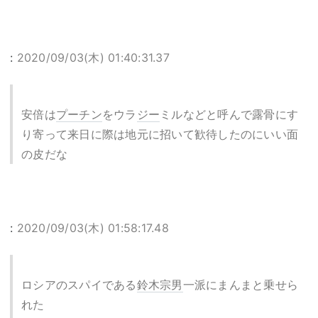
:
2020/09/03(木) 01:40:31.37
安倍は
プーチン
をウラ
ジー
ミルなどと呼んで露骨にす
り寄って来日に際は地元に招いて歓待したのにいい面
の皮だな
:
2020/09/03(木) 01:58:17.48
ロシアのスパイである
鈴木宗男
一派にまんまと乗せら
れた