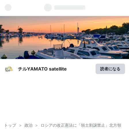
チルYAMATO satellite
読者になる
トップ
>
政治
>
ロシアの改正憲法に「領土割譲禁止」北方領