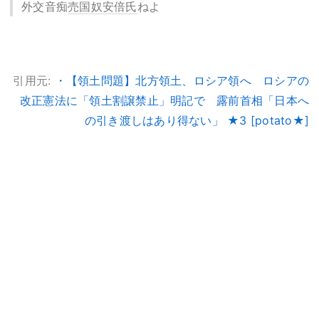
外交音痴
売国奴
安倍氏
ねよ
引用元:
・【領土問題】北方領土、ロシア領へ ロシアの
改正憲法に「領土割譲禁止」明記で 露前首相「日本へ
の引き渡しはあり得ない」 ★3 [potato★]