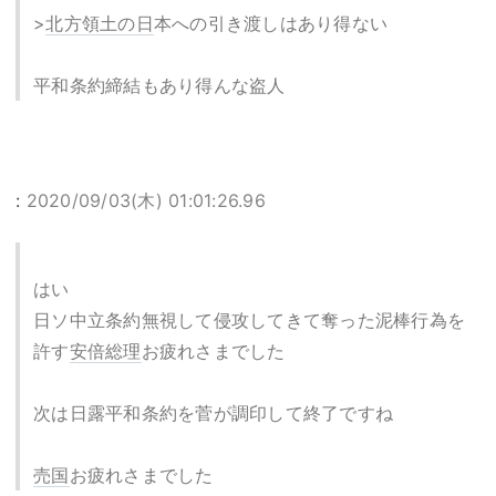
>
北方領土の日
本への引き渡しはあり得ない
平和条約締結もあり得んな盗人
:
2020/09/03(木) 01:01:26.96
はい
日ソ中立条約無視して侵攻してきて奪った泥棒行為を
許す
安倍総理
お疲れさまでした
次は日露平和条約を菅が調印して終了ですね
売国
お疲れさまでした