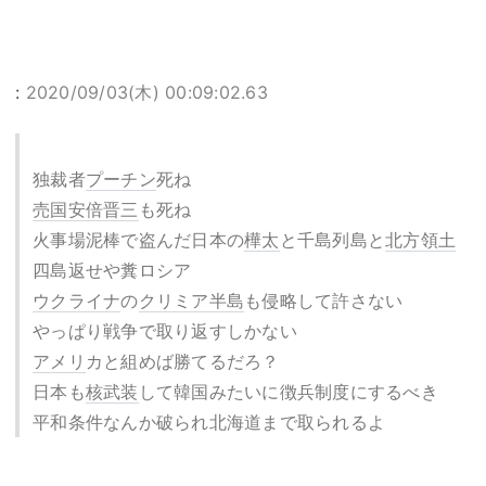
:
2020/09/03(木) 00:09:02.63
独裁者
プーチン
死ね
売国
安倍晋三
も死ね
火事場泥棒で盗んだ日本の
樺太
と千島列島と
北方領土
四島返せや糞ロシア
ウクライナ
の
クリミア半島
も侵略して許さない
やっぱり戦争で取り返すしかない
アメリ
カと組めば勝てるだろ？
日本も
核武装
して韓国みたいに徴兵制度にするべき
平和条件なんか破られ北海道まで取られるよ