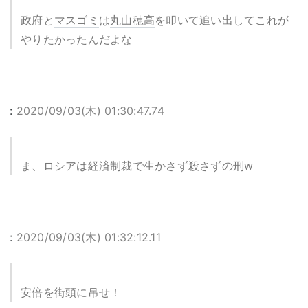
政府と
マスゴミ
は
丸山穂高
を叩いて追い出してこれが
やりたかったんだよな
:
2020/09/03(木) 01:30:47.74
ま、ロシアは
経済制裁
で生かさず殺さずの刑w
:
2020/09/03(木) 01:32:12.11
安倍を街頭に吊せ！